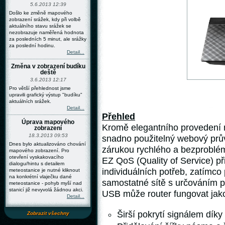
5.6.2013 12:39
Došlo ke změně mapového
zobrazení srážek, kdy při volbě
aktuálního stavu srážek se
nezobrazuje naměřená hodnota
za posledních 5 minut, ale srážky
za poslední hodinu.
Detail...
Změna v zobrazení budíku
deště
3.6.2013 12:17
Pro větší přehlednost jsme
upravili grafický výstup "budíku"
aktuálních srážek.
Detail...
Přehled
Úprava mapového
Kromě elegantního provedení 
zobrazení
18.3.2013 09:53
snadno použitelný webový prův
Dnes bylo aktualizováno chování
zárukou rychlého a bezproblém
mapového zobrazení. Pro
otevření vyskakovacího
EZ QoS (Quality of Service) př
dialogu/hintu s detailem
individuálních potřeb, zatímco 
meteostanice je nutné kliknout
na konkrétní vlaječku dané
samostatné sítě s určováním pr
meteostanice - pohyb myší nad
stanicí již nevyvolá žádnou akci.
USB může router fungovat jako 
Detail...
Širší pokrytí signálem dík
Zobrazit všechny