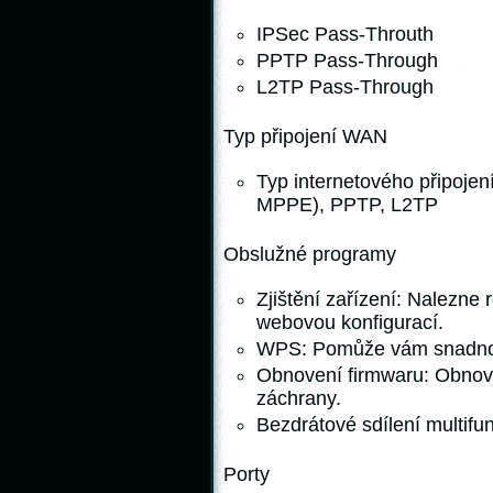
IPSec Pass-Throuth
PPTP Pass-Through
L2TP Pass-Through
Typ připojení WAN
Typ internetového připojen
MPPE), PPTP, L2TP
Obslužné programy
Zjištění zařízení: Nalezne r
webovou konfigurací.
WPS: Pomůže vám snadno na
Obnovení firmwaru: Obnoví
záchrany.
Bezdrátové sdílení multifun
Porty