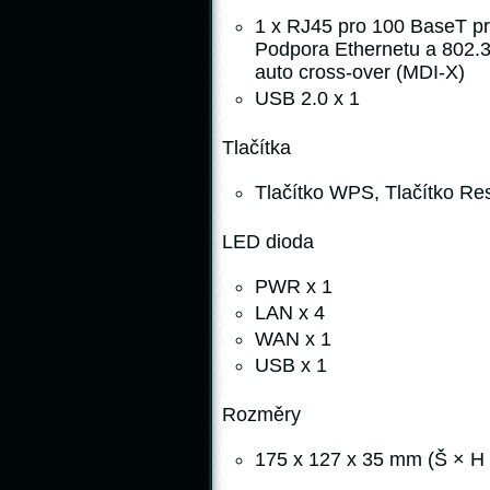
1 x RJ45 pro 100 BaseT p
Podpora Ethernetu a 802.3
auto cross-over (MDI-X)
USB 2.0 x 1
Tlačítka
Tlačítko WPS, Tlačítko Res
LED dioda
PWR x 1
LAN x 4
WAN x 1
USB x 1
Rozměry
175 x 127 x 35 mm (Š × H 