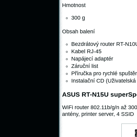
Hmotnost
300 g
Obsah balení
Bezdrátový router RT-N10
Kabel RJ-45
Napájecí adaptér
Záruční list
Příručka pro rychlé spuště
Instalační CD (Uživatelská
ASUS RT-N15U superSp
WiFi router 802.11b/g/n až 3
antény, printer server, 4 SSID