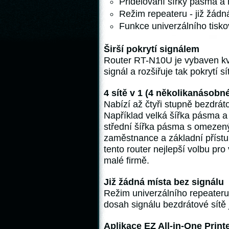
Přidělování šířky pásma a 
Režim repeateru - již žádn
Funkce univerzálního tisko
Širší pokrytí signálem
Router RT-N10U je vybaven kva
signál a rozšiřuje tak pokrytí sí
4 sítě v 1 (4 několikanásobn
Nabízí až čtyři stupně bezdrá
Například velká šířka pásma a
střední šířka pásma s omezený
zaměstnance a základní přístup k
tento router nejlepší volbu pr
malé firmě.
Již žádná místa bez signálu
Režim univerzálního repeateru 
dosah signálu bezdrátové sítě 
Aplikace EZ All-in-One Print