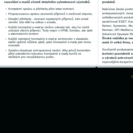
rozesílání e-mailů včetně detailního vyhodnocení výsledků.
produktů.
Kompletní správu a přehledy přes www rozhraní.
Nabízíme široké portfol
antispywarových, bez
Propracovanou správu seznamů příjemců s možností importu.
sofistikovaných produk
Detailní přehledy - seznam neplatných příjemců, kdo email
společností ESET, Kas
otevřel, kdo klikl na odkaz v emailu.
Norton, Symantec, McAf
Každý hromadný e-mail je možno odeslat tak, aby ho mohli
Norman, GFI MailSecuri
zobrazit všichni příjemci. Tedy nejen v HTML formátu, ale také
s alternativním textem
Advanced Spyware Remo
Široká nabídka je nav
Každý odeslaný hromadný e-mail je archivován v databázi,
takže zpětně můžete zjistit, jaké hromadné e-maily jste komu
malá či velká firma, 
rozeslali.
Současně poskytujeme
Systém obsahuje anti-spamový modul, díky jehož kontrolám
před odesláním nebudou hromadné e-maily končit ve
technici pravidelně a
složkách pro nevyžádanou poštu.
u výrobců anti-virov
nejnovějšími bezpečno
©