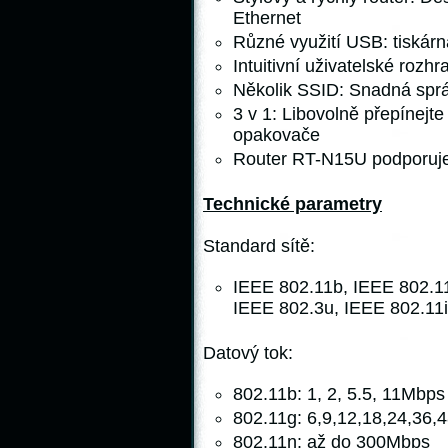
Ethernet
Různé využití USB: tiskár
Intuitivní uživatelské rozh
Několik SSID: Snadná spr
3 v 1: Libovolně přepínejt
opakovače
Router RT-N15U podporuj
Technické parametry
Standard sítě:
IEEE 802.11b, IEEE 802.11
IEEE 802.3u, IEEE 802.11i
Datový tok:
802.11b: 1, 2, 5.5, 11Mbps
802.11g: 6,9,12,18,24,36
802.11n: až do 300Mbps