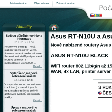
Meteostanice
Objednávka
Zobrazit revize
Aktuality
Asus RT-N10U a As
Stribog důležité novinky a
informace
20.2.2014 12:58
Nově nabízené routery Asus
Novinky ve Stribogu - nová
stabilní "bezflešková" verze,
firmware routerů, možnosti verze
ASUS RT-N10U BLACK
Professional, další podporované
routery, venkovní IP
stránka
meteostanice Giom3000 ....
WiFi router 802.11b/g/n až 
Detail...
WAN, 4x LAN, printer server
Vylepšeno mapové
zobrazení srážek
11.7.2013 12:44
V mapovém zobrazení aktuálních
(za 1 hod.) a denních (za 24
hod.) srážek došlo ke změně
grafických symbolů indikujících
srážky.
Detail...
Úprava mapového
zobrazení srážek