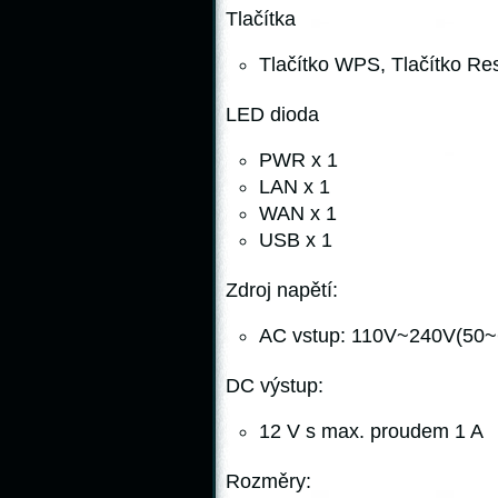
Tlačítka
Tlačítko WPS, Tlačítko Res
LED dioda
PWR x 1
LAN x 1
WAN x 1
USB x 1
Zdroj napětí:
AC vstup: 110V~240V(50
DC výstup:
12 V s max. proudem 1 A
Rozměry: