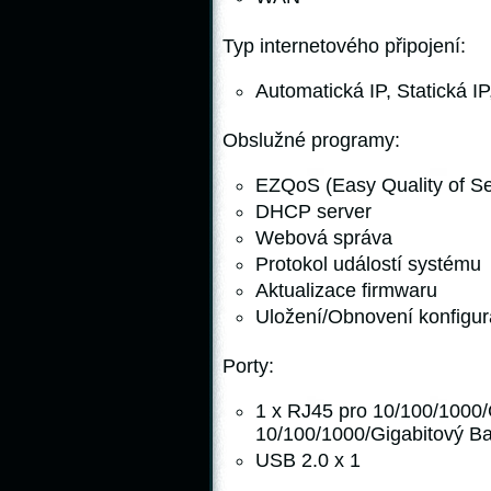
Typ internetového připojení:
Automatická IP, Statická
Obslužné programy:
EZQoS (Easy Quality of Se
DHCP server
Webová správa
Protokol událostí systému
Aktualizace firmwaru
Uložení/Obnovení konfigu
Porty:
1 x RJ45 pro 10/100/1000
10/100/1000/Gigabitový B
USB 2.0 x 1