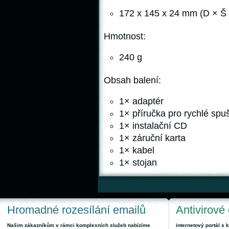
172 x 145 x 24 mm (D × Š 
Hmotnost:
240 g
Obsah balení:
1× adaptér
1× příručka pro rychlé spu
1× instalační CD
1× záruční karta
1× kabel
1× stojan
Hromadné rozesílání emailů
Antivirové
Našim zákazníkům v rámci komplexních služeb nabízíme
internetový portál s