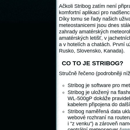
Ačkoli Stribog zatím není připr
komfortní aplikaci pro nadšence
Díky tomu se řady našich uživat
meteostanicemi jsou dnes stál
zahrady amatérských meteorolog
amatérských letišť, v jachetní
a v hotelích a chatách. První u
Rusko, Slovensko, Kanada).
CO TO JE STRIBOG?
Stručně řečeno (podrobněji níž
Stribog je software pro m
Stribog je uložený na flas
WL-500gP dokáže pravideln
kabelem připojena do dalš
Stribog naměřená data uklá
webové rozhraní na routeru
i "z venku") a zároveň nam
centrální meteoserver (
www