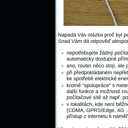
Napadá Vás otázka proč byl po
Snad Vám dá odpověď alespoň
nepotřebujete žádný počíta
automaticky dostupné přím
ano, router něco stojí, ale
při předpokládaném nepřet
ke spotřebě elektrické ene
kromě "spolupráce" s mete
další funkce a možnosti rou
počítačové sítě až např. 
v lokalitách, kde není bě
(CDMA, GPRS/Edge, 4G ....
přístup z internetu k nam