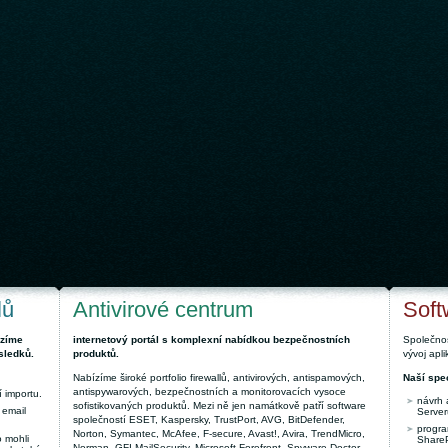
lů
Antivirové centrum
Soft
ízíme
internetový portál s komplexní nabídkou bezpečnostních
Společnos
sledků.
produktů.
vývoj apl
Nabízíme široké portfolio firewallů, antivirových, antispamových,
Naší spec
antispywarových, bezpečnostních a monitorovacích vysoce
 importu.
návrh 
sofistikovaných produktů. Mezi ně jen namátkově patří software
 email
Server
společností ESET, Kaspersky, TrustPort, AVG, BitDefender,
progra
Norton, Symantec, McAfee, F-secure, Avast!, Avira, TrendMicro,
 mohli
ShareP
Norman, GFI MailSecurity, Microsoft Forefront, Spyware Doctor,