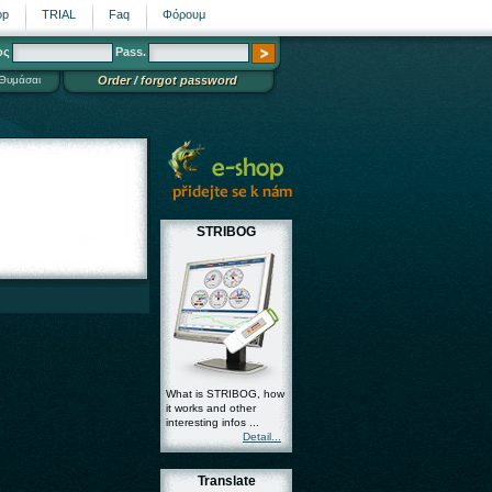
op
TRIAL
Faq
Φόρουμ
ος
Pass.
Θυμάσαι
Order
/
forgot password
STRIBOG
What is STRIBOG, how
it works and other
interesting infos ...
Detail...
Translate