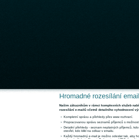
Hromadné rozesílání emai
Našim zákazníkům v rámci komplexních služeb nab
rozesílání e-mailů včetně detailního vyhodnocení vý
Kompletní správu a přehledy přes www rozhraní.
Propracovanou správu seznamů příjemců s možností
Detailní přehledy - seznam neplatných příjemců, kdo
otevřel, kdo klikl na odkaz v emailu.
Každý hromadný e-mail je možno odeslat tak, aby ho