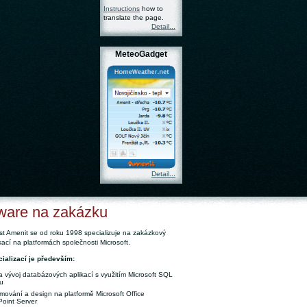
Instructions
how to
translate the page.
Detail...
MeteoGadget
Detail...
ware na zakázku
t Amenit se od roku 1998 specializuje na zakázkový
ikací na platformách společnosti Microsoft.
ializací je především:
a vývoj databázových aplikací s využitím Microsoft SQL
u
mování a design na platformě Microsoft Office
oint Server