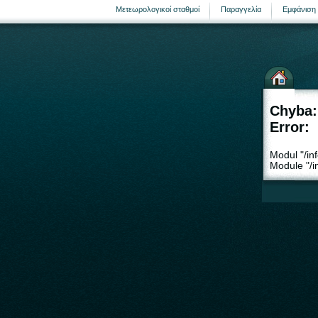
Μετεωρολογικοί σταθμοί
Παραγγελία
Εμφάνιση 
Chyba:
Error:
Modul "/in
Module "/i
σελίδα