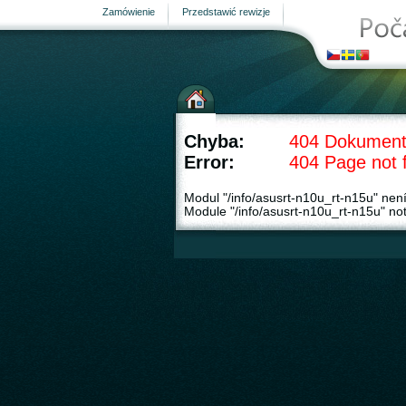
Zamówienie
Przedstawić rewizje
Stacja meteorologiczna
Chyba:
404 Dokument
Error:
404 Page not 
Modul "/info/asusrt-n10u_rt-n15u" nen
Module "/info/asusrt-n10u_rt-n15u" not
strona