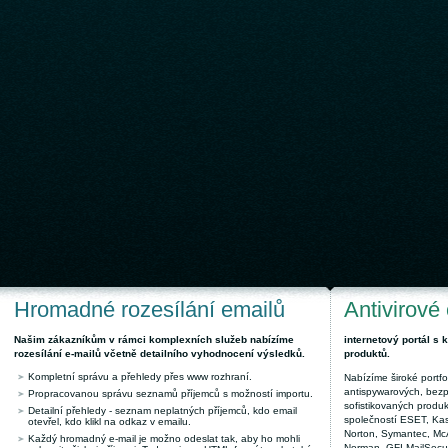
Hromadné rozesílání emailů
Antivirové
Našim zákazníkům v rámci komplexních služeb nabízíme
internetový portál s
rozesílání e-mailů včetně detailního vyhodnocení výsledků.
produktů.
Kompletní správu a přehledy přes www rozhraní.
Nabízíme široké portfol
antispywarových, bez
Propracovanou správu seznamů příjemců s možností importu.
sofistikovaných produk
Detailní přehledy - seznam neplatných příjemců, kdo email
společností ESET, Kas
otevřel, kdo klikl na odkaz v emailu.
Norton, Symantec, McAf
Každý hromadný e-mail je možno odeslat tak, aby ho mohli
Norman, GFI MailSecuri