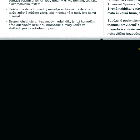
zobrazit všichni příjemci. Tedy nejen v HTML formátu, ale také
s alternativním textem
Advanced Spyware Remo
Široká nabídka je nav
Každý odeslaný hromadný e-mail je archivován v databázi,
takže zpětně můžete zjistit, jaké hromadné e-maily jste komu
malá či velká firma, 
rozeslali.
Současně poskytujeme
Systém obsahuje anti-spamový modul, díky jehož kontrolám
před odesláním nebudou hromadné e-maily končit ve
technici pravidelně a
složkách pro nevyžádanou poštu.
u výrobců anti-virov
nejnovějšími bezpečno
©