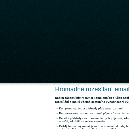
Hromadné rozesílání emai
Našim zákazníkům v rámci komplexních služeb nab
rozesílání e-mailů včetně detailního vyhodnocení vý
Kompletní správu a přehledy přes www rozhraní.
Propracovanou správu seznamů příjemců s možností
Detailní přehledy - seznam neplatných příjemců, kdo
otevřel, kdo klikl na odkaz v emailu.
Každý hromadný e-mail je možno odeslat tak, aby ho