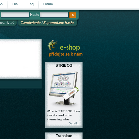
op
Trial
Faq
Forum
n
Hasło
apamiętać
Zamówienie
/
Zapomniane hasło
STRIBOG
What is STRIBOG, how
it works and other
interesting infos ...
Detail...
Translate