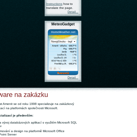
Instructions
how to
translate the page.
Detail...
MeteoGadget
Detail...
ware na zakázku
t Amenit se od roku 1998 specializuje na zakázkový
ikací na platformách společnosti Microsoft.
ializací je především:
a vývoj databázových aplikací s využitím Microsoft SQL
u
mování a design na platformě Microsoft Office
oint Server