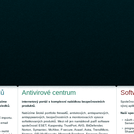
lů
Antivirové centrum
Soft
ízíme
internetový portál s komplexní nabídkou bezpečnostních
Společnos
sledků.
produktů.
vývoj apl
Nabízíme široké portfolio firewallů, antivirových, antispamových,
Naší spec
antispywarových, bezpečnostních a monitorovacích vysoce
 importu.
návrh 
sofistikovaných produktů. Mezi ně jen namátkově patří software
 email
Server
společností ESET, Kaspersky, TrustPort, AVG, BitDefender,
progra
Norton, Symantec, McAfee, F-secure, Avast!, Avira, TrendMicro,
 mohli
ShareP
Norman, GFI MailSecurity, Microsoft Forefront, Spyware Doctor,