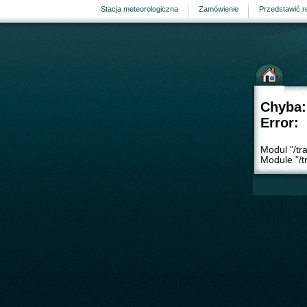
Stacja meteorologiczna
Zamówienie
Przedstawić r
Chyba:
Error:
Modul "/tr
Module "/tr
strona