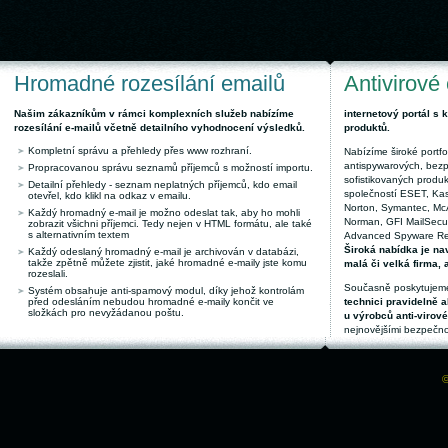
Hromadné rozesílání emailů
Antivirové
Našim zákazníkům v rámci komplexních služeb nabízíme
internetový portál s
rozesílání e-mailů včetně detailního vyhodnocení výsledků.
produktů.
Kompletní správu a přehledy přes www rozhraní.
Nabízíme široké portfol
antispywarových, bez
Propracovanou správu seznamů příjemců s možností importu.
sofistikovaných produk
Detailní přehledy - seznam neplatných příjemců, kdo email
společností ESET, Kas
otevřel, kdo klikl na odkaz v emailu.
Norton, Symantec, McAf
Každý hromadný e-mail je možno odeslat tak, aby ho mohli
Norman, GFI MailSecuri
zobrazit všichni příjemci. Tedy nejen v HTML formátu, ale také
s alternativním textem
Advanced Spyware Remo
Široká nabídka je nav
Každý odeslaný hromadný e-mail je archivován v databázi,
takže zpětně můžete zjistit, jaké hromadné e-maily jste komu
malá či velká firma, 
rozeslali.
Současně poskytujeme
Systém obsahuje anti-spamový modul, díky jehož kontrolám
před odesláním nebudou hromadné e-maily končit ve
technici pravidelně a
složkách pro nevyžádanou poštu.
u výrobců anti-virov
nejnovějšími bezpečno
©