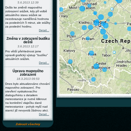
5.6.2013 12:39
Došlo ke změně mapového
zobrazení srážek, kdy při volbě
aktuálního stavu srážek se
nezobrazuje naměřená hodnota
za posledních 5 minut, ale srážky
za poslední hodinu.
Detail...
Změna v zobrazení budíku
deště
3.6.2013 12:17
Pro větší přehlednost jsme
upravili grafický výstup "budíku"
aktuálních srážek.
Detail...
Úprava mapového
zobrazení
18.3.2013 09:53
Dnes bylo aktualizováno chování
mapového zobrazení. Pro
otevření vyskakovacího
dialogu/hintu s detailem
meteostanice je nutné kliknout
na konkrétní vlaječku dané
meteostanice - pohyb myší nad
stanicí již nevyvolá žádnou akci.
Detail...
Zobrazit všechny