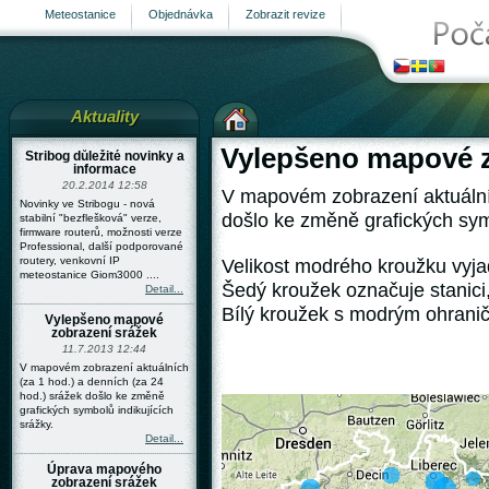
Meteostanice
Objednávka
Zobrazit revize
Aktuality
Vylepšeno mapové z
Stribog důležité novinky a
informace
20.2.2014 12:58
V mapovém zobrazení aktuálníc
Novinky ve Stribogu - nová
došlo ke změně grafických symb
stabilní "bezflešková" verze,
firmware routerů, možnosti verze
Professional, další podporované
routery, venkovní IP
Velikost modrého kroužku vyja
stránka
meteostanice Giom3000 ....
Šedý kroužek označuje stanici
Detail...
Bílý kroužek s modrým ohrani
Vylepšeno mapové
zobrazení srážek
11.7.2013 12:44
V mapovém zobrazení aktuálních
(za 1 hod.) a denních (za 24
hod.) srážek došlo ke změně
grafických symbolů indikujících
srážky.
Detail...
Úprava mapového
zobrazení srážek