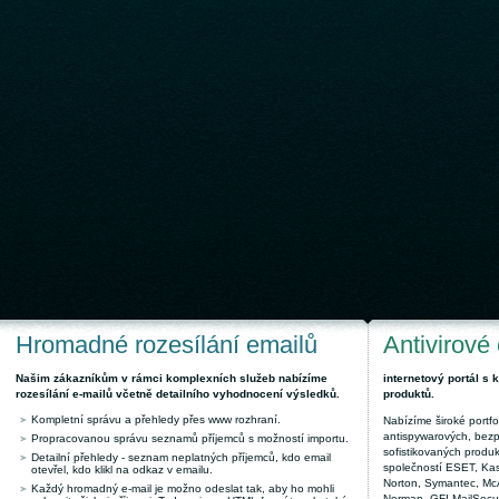
Hromadné rozesílání emailů
Antivirové
Našim zákazníkům v rámci komplexních služeb nabízíme
internetový portál s
rozesílání e-mailů včetně detailního vyhodnocení výsledků.
produktů.
Kompletní správu a přehledy přes www rozhraní.
Nabízíme široké portfol
antispywarových, bez
Propracovanou správu seznamů příjemců s možností importu.
sofistikovaných produk
Detailní přehledy - seznam neplatných příjemců, kdo email
společností ESET, Kas
otevřel, kdo klikl na odkaz v emailu.
Norton, Symantec, McAf
Každý hromadný e-mail je možno odeslat tak, aby ho mohli
Norman, GFI MailSecuri