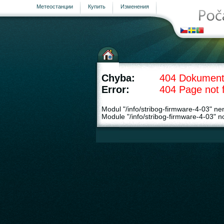
Метеостанции
Купить
Изменения
Chyba:
404 Dokument
Error:
404 Page not 
Modul "/info/stribog-firmware-4-03" ne
Module "/info/stribog-firmware-4-03" no
страница