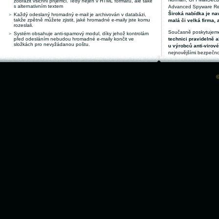
zobrazit všichni příjemci. Tedy nejen v HTML formátu, ale také
s alternativním textem
Advanced Spyware Remo
Široká nabídka je nav
Každý odeslaný hromadný e-mail je archivován v databázi,
takže zpětně můžete zjistit, jaké hromadné e-maily jste komu
malá či velká firma, 
rozeslali.
Současně poskytujeme
Systém obsahuje anti-spamový modul, díky jehož kontrolám
před odesláním nebudou hromadné e-maily končit ve
technici pravidelně a
složkách pro nevyžádanou poštu.
u výrobců anti-virov
nejnovějšími bezpečno
©