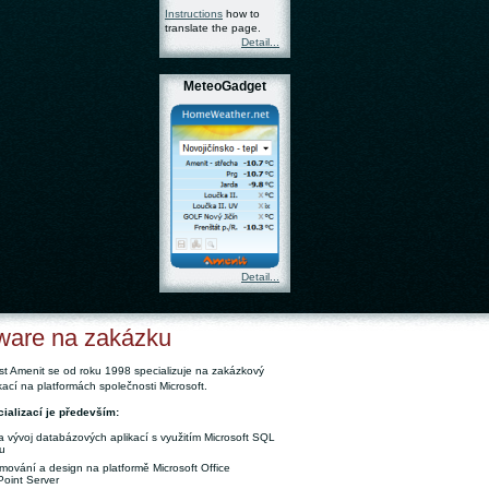
Instructions
how to
translate the page.
Detail...
MeteoGadget
Detail...
ware na zakázku
t Amenit se od roku 1998 specializuje na zakázkový
ikací na platformách společnosti Microsoft.
ializací je především:
a vývoj databázových aplikací s využitím Microsoft SQL
u
mování a design na platformě Microsoft Office
oint Server