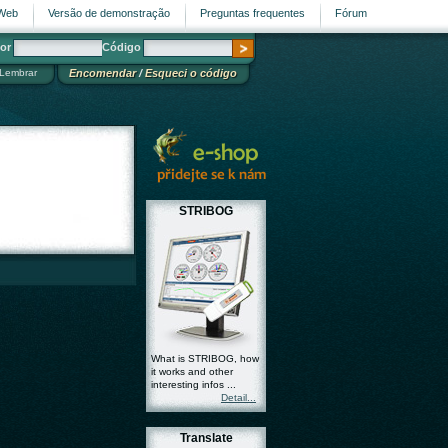
 Web
Versão de demonstração
Preguntas frequentes
Fórum
dor
Código
Lembrar
Encomendar
/
Esqueci o código
STRIBOG
What is STRIBOG, how
it works and other
interesting infos ...
Detail...
Translate