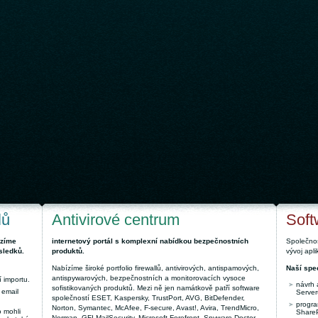
lů
Antivirové centrum
Soft
ízíme
internetový portál s komplexní nabídkou bezpečnostních
Společnos
sledků.
produktů.
vývoj apl
Nabízíme široké portfolio firewallů, antivirových, antispamových,
Naší spec
antispywarových, bezpečnostních a monitorovacích vysoce
 importu.
návrh 
sofistikovaných produktů. Mezi ně jen namátkově patří software
 email
Server
společností ESET, Kaspersky, TrustPort, AVG, BitDefender,
progra
Norton, Symantec, McAfee, F-secure, Avast!, Avira, TrendMicro,
 mohli
ShareP
Norman, GFI MailSecurity, Microsoft Forefront, Spyware Doctor,