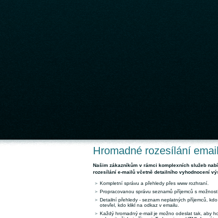
Hromadné rozesílání emai
Našim zákazníkům v rámci komplexních služeb nab
rozesílání e-mailů včetně detailního vyhodnocení vý
Kompletní správu a přehledy přes www rozhraní.
Propracovanou správu seznamů příjemců s možností
Detailní přehledy - seznam neplatných příjemců, kdo
otevřel, kdo klikl na odkaz v emailu.
Každý hromadný e-mail je možno odeslat tak, aby ho