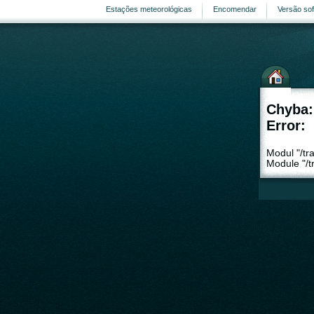
Estações meteorológicas
Encomendar
Versão so
Chyba:
Error:
Modul "/tr
Module "/tr
web