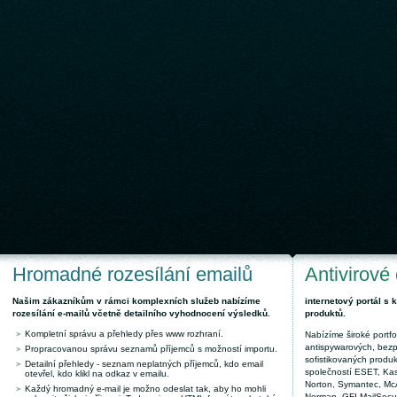
Hromadné rozesílání emailů
Antivirové
Našim zákazníkům v rámci komplexních služeb nabízíme
internetový portál s
rozesílání e-mailů včetně detailního vyhodnocení výsledků.
produktů.
Kompletní správu a přehledy přes www rozhraní.
Nabízíme široké portfol
antispywarových, bez
Propracovanou správu seznamů příjemců s možností importu.
sofistikovaných produk
Detailní přehledy - seznam neplatných příjemců, kdo email
společností ESET, Kas
otevřel, kdo klikl na odkaz v emailu.
Norton, Symantec, McAf
Každý hromadný e-mail je možno odeslat tak, aby ho mohli
Norman, GFI MailSecuri