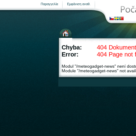
Παραγγελία
Εμφάνιση αναθ.
Μετεωρολογικοί σταθμοί
Chyba:
404 Dokument
Error:
404 Page not 
Modul "/meteogadget-news" není dost
Module "/meteogadget-news" not avail
σελίδα