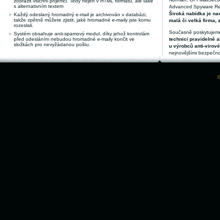
zobrazit všichni příjemci. Tedy nejen v HTML formátu, ale také
s alternativním textem
Advanced Spyware Remo
Široká nabídka je nav
Každý odeslaný hromadný e-mail je archivován v databázi,
takže zpětně můžete zjistit, jaké hromadné e-maily jste komu
malá či velká firma, 
rozeslali.
Současně poskytujeme
Systém obsahuje anti-spamový modul, díky jehož kontrolám
před odesláním nebudou hromadné e-maily končit ve
technici pravidelně a
složkách pro nevyžádanou poštu.
u výrobců anti-virov
nejnovějšími bezpečno
©