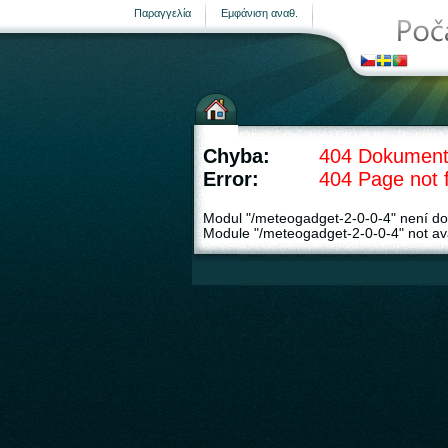
Παραγγελία
Εμφάνιση αναθ.
Μετεωρολογικοί σταθμοί
Chyba:
404 Dokument
Error:
404 Page not 
Modul "/meteogadget-2-0-0-4" není do
Module "/meteogadget-2-0-0-4" not ava
σελίδα