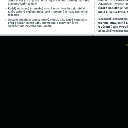
zobrazit všichni příjemci. Tedy nejen v HTML formátu, ale také
s alternativním textem
Advanced Spyware Remo
Široká nabídka je nav
Každý odeslaný hromadný e-mail je archivován v databázi,
takže zpětně můžete zjistit, jaké hromadné e-maily jste komu
malá či velká firma, 
rozeslali.
Současně poskytujeme
Systém obsahuje anti-spamový modul, díky jehož kontrolám
před odesláním nebudou hromadné e-maily končit ve
technici pravidelně a
složkách pro nevyžádanou poštu.
u výrobců anti-virov
nejnovějšími bezpečno
©