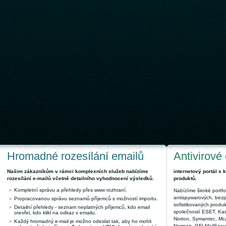
Hromadné rozesílání emailů
Antivirové
Našim zákazníkům v rámci komplexních služeb nabízíme
internetový portál s
rozesílání e-mailů včetně detailního vyhodnocení výsledků.
produktů.
Kompletní správu a přehledy přes www rozhraní.
Nabízíme široké portfol
antispywarových, bez
Propracovanou správu seznamů příjemců s možností importu.
sofistikovaných produk
Detailní přehledy - seznam neplatných příjemců, kdo email
společností ESET, Kas
otevřel, kdo klikl na odkaz v emailu.
Norton, Symantec, McAf
Každý hromadný e-mail je možno odeslat tak, aby ho mohli
Norman, GFI MailSecuri