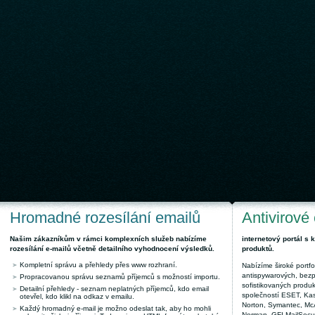
Hromadné rozesílání emailů
Antivirové
Našim zákazníkům v rámci komplexních služeb nabízíme
internetový portál s
rozesílání e-mailů včetně detailního vyhodnocení výsledků.
produktů.
Kompletní správu a přehledy přes www rozhraní.
Nabízíme široké portfol
antispywarových, bez
Propracovanou správu seznamů příjemců s možností importu.
sofistikovaných produk
Detailní přehledy - seznam neplatných příjemců, kdo email
společností ESET, Kas
otevřel, kdo klikl na odkaz v emailu.
Norton, Symantec, McAf
Každý hromadný e-mail je možno odeslat tak, aby ho mohli
Norman, GFI MailSecuri