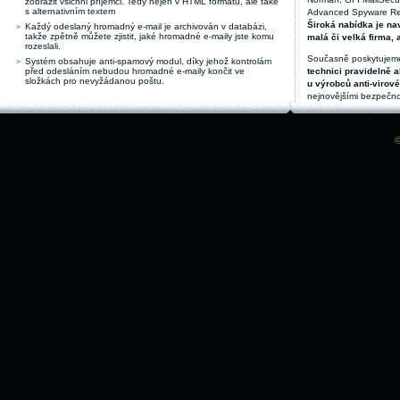
zobrazit všichni příjemci. Tedy nejen v HTML formátu, ale také
s alternativním textem
Advanced Spyware Remo
Široká nabídka je nav
Každý odeslaný hromadný e-mail je archivován v databázi,
takže zpětně můžete zjistit, jaké hromadné e-maily jste komu
malá či velká firma, 
rozeslali.
Současně poskytujeme
Systém obsahuje anti-spamový modul, díky jehož kontrolám
před odesláním nebudou hromadné e-maily končit ve
technici pravidelně a
složkách pro nevyžádanou poštu.
u výrobců anti-virov
nejnovějšími bezpečno
©