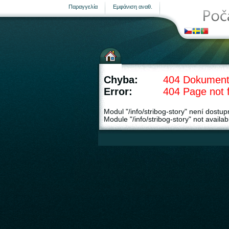
Παραγγελία
Εμφάνιση αναθ.
Μετεωρολογικοί σταθμοί
Chyba:
404 Dokument
Error:
404 Page not 
Modul "/info/stribog-story" není dostup
Module "/info/stribog-story" not availab
σελίδα