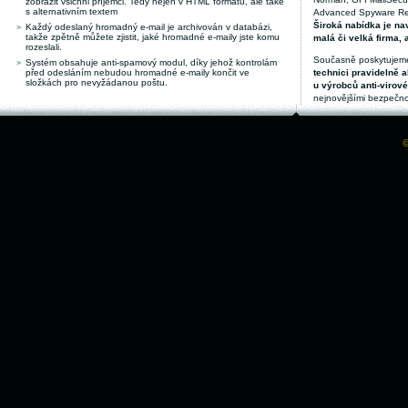
zobrazit všichni příjemci. Tedy nejen v HTML formátu, ale také
s alternativním textem
Advanced Spyware Remo
Široká nabídka je nav
Každý odeslaný hromadný e-mail je archivován v databázi,
takže zpětně můžete zjistit, jaké hromadné e-maily jste komu
malá či velká firma, 
rozeslali.
Současně poskytujeme
Systém obsahuje anti-spamový modul, díky jehož kontrolám
před odesláním nebudou hromadné e-maily končit ve
technici pravidelně a
složkách pro nevyžádanou poštu.
u výrobců anti-virov
nejnovějšími bezpečno
©