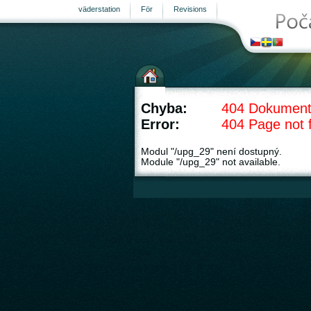
väderstation
För
Revisions
Chyba:
404 Dokument
Error:
404 Page not 
Modul "/upg_29" není dostupný.
Module "/upg_29" not available.