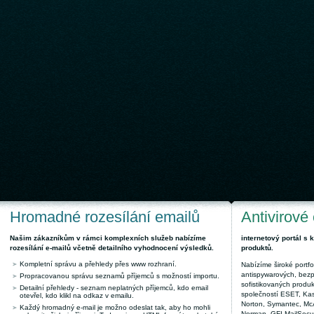
Hromadné rozesílání emailů
Antivirové
Našim zákazníkům v rámci komplexních služeb nabízíme
internetový portál s
rozesílání e-mailů včetně detailního vyhodnocení výsledků.
produktů.
Kompletní správu a přehledy přes www rozhraní.
Nabízíme široké portfol
antispywarových, bez
Propracovanou správu seznamů příjemců s možností importu.
sofistikovaných produk
Detailní přehledy - seznam neplatných příjemců, kdo email
společností ESET, Kas
otevřel, kdo klikl na odkaz v emailu.
Norton, Symantec, McAf
Každý hromadný e-mail je možno odeslat tak, aby ho mohli
Norman, GFI MailSecuri