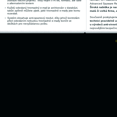
zobrazit všichni příjemci. Tedy nejen v HTML formátu, ale také
s alternativním textem
Advanced Spyware Remo
Široká nabídka je nav
Každý odeslaný hromadný e-mail je archivován v databázi,
takže zpětně můžete zjistit, jaké hromadné e-maily jste komu
malá či velká firma, 
rozeslali.
Současně poskytujeme
Systém obsahuje anti-spamový modul, díky jehož kontrolám
před odesláním nebudou hromadné e-maily končit ve
technici pravidelně a
složkách pro nevyžádanou poštu.
u výrobců anti-virov
nejnovějšími bezpečno
©