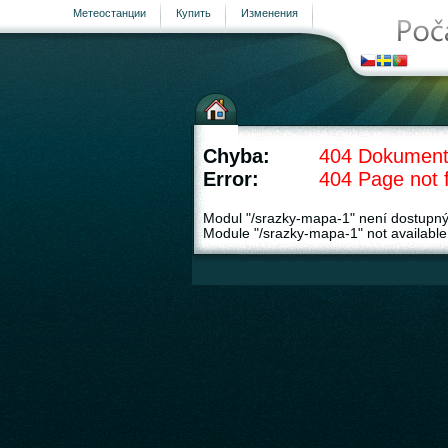
Метеостанции
Купить
Изменения
Chyba:
404 Dokument
Error:
404 Page not 
Modul "/srazky-mapa-1" není dostupný
Module "/srazky-mapa-1" not available
страница