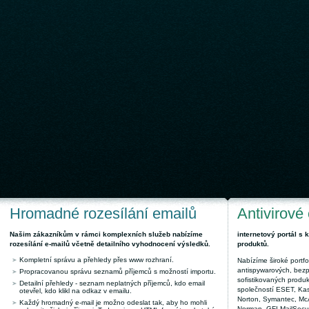
Hromadné rozesílání emailů
Antivirové
Našim zákazníkům v rámci komplexních služeb nabízíme
internetový portál s
rozesílání e-mailů včetně detailního vyhodnocení výsledků.
produktů.
Kompletní správu a přehledy přes www rozhraní.
Nabízíme široké portfol
antispywarových, bez
Propracovanou správu seznamů příjemců s možností importu.
sofistikovaných produk
Detailní přehledy - seznam neplatných příjemců, kdo email
společností ESET, Kas
otevřel, kdo klikl na odkaz v emailu.
Norton, Symantec, McAf
Každý hromadný e-mail je možno odeslat tak, aby ho mohli
Norman, GFI MailSecuri