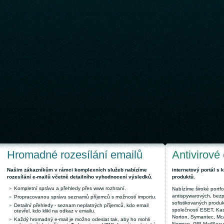
Hromadné rozesílání emailů
Antivirové
Našim zákazníkům v rámci komplexních služeb nabízíme
internetový portál s
rozesílání e-mailů včetně detailního vyhodnocení výsledků.
produktů.
Kompletní správu a přehledy přes www rozhraní.
Nabízíme široké portfol
antispywarových, bez
Propracovanou správu seznamů příjemců s možností importu.
sofistikovaných produk
Detailní přehledy - seznam neplatných příjemců, kdo email
společností ESET, Kas
otevřel, kdo klikl na odkaz v emailu.
Norton, Symantec, McAf
Každý hromadný e-mail je možno odeslat tak, aby ho mohli
Norman, GFI MailSecuri