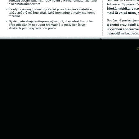
zobrazit všichni příjemci. Tedy nejen v HTML formátu, ale také
s alternativním textem
Advanced Spyware Remo
Široká nabídka je nav
Každý odeslaný hromadný e-mail je archivován v databázi,
takže zpětně můžete zjistit, jaké hromadné e-maily jste komu
malá či velká firma, 
rozeslali.
Současně poskytujeme
Systém obsahuje anti-spamový modul, díky jehož kontrolám
před odesláním nebudou hromadné e-maily končit ve
technici pravidelně a
složkách pro nevyžádanou poštu.
u výrobců anti-virov
nejnovějšími bezpečno
©