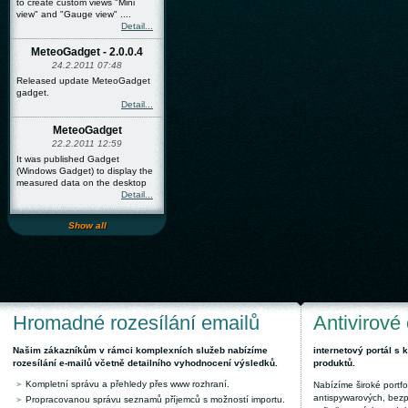
to create custom views "Mini
view" and "Gauge view" ....
Detail...
MeteoGadget - 2.0.0.4
24.2.2011 07:48
Released update MeteoGadget
gadget.
Detail...
MeteoGadget
22.2.2011 12:59
It was published Gadget
(Windows Gadget) to display the
measured data on the desktop
Detail...
Show all
Hromadné rozesílání emailů
Antivirové
Našim zákazníkům v rámci komplexních služeb nabízíme
internetový portál s
rozesílání e-mailů včetně detailního vyhodnocení výsledků.
produktů.
Kompletní správu a přehledy přes www rozhraní.
Nabízíme široké portfol
antispywarových, bez
Propracovanou správu seznamů příjemců s možností importu.