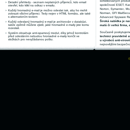
sofistikovaných produk
Detailní přehledy - seznam neplatných příjemců, kdo email
společností ESET, Kas
otevřel, kdo klikl na odkaz v emailu.
Norton, Symantec, McAf
Každý hromadný e-mail je možno odeslat tak, aby ho mohli
Norman, GFI MailSecuri
zobrazit všichni příjemci. Tedy nejen v HTML formátu, ale také
s alternativním textem
Advanced Spyware Remo
Široká nabídka je nav
Každý odeslaný hromadný e-mail je archivován v databázi,
takže zpětně můžete zjistit, jaké hromadné e-maily jste komu
malá či velká firma, 
rozeslali.
Současně poskytujeme
Systém obsahuje anti-spamový modul, díky jehož kontrolám
před odesláním nebudou hromadné e-maily končit ve
technici pravidelně a
složkách pro nevyžádanou poštu.
u výrobců anti-virov
nejnovějšími bezpečno
©