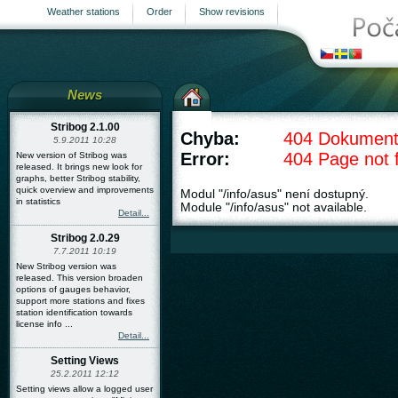
Weather stations
Order
Show revisions
News
Stribog 2.1.00
Chyba:
404 Dokument
5.9.2011 10:28
Error:
404 Page not 
New version of Stribog was
released. It brings new look for
graphs, better Stribog stability,
quick overview and improvements
Modul "/info/asus" není dostupný.
in statistics
Module "/info/asus" not available.
Detail...
Stribog 2.0.29
7.7.2011 10:19
New Stribog version was
released. This version broaden
options of gauges behavior,
support more stations and fixes
station identification towards
license info ...
Detail...
Setting Views
25.2.2011 12:12
Setting views allow a logged user